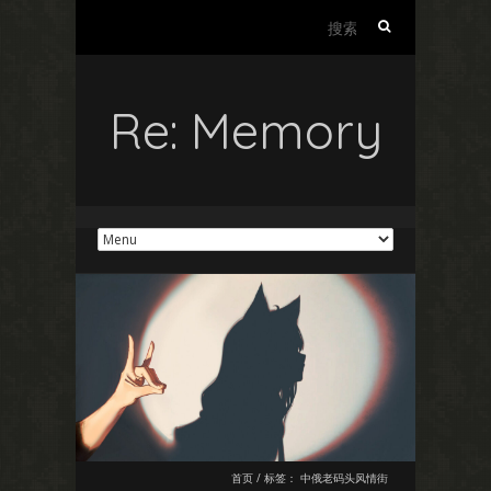
搜
索：
Re: Memory
首页
/
标签：
中俄老码头风情街