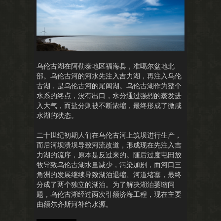
乌伦古湖在阿勒泰地区福海县，准噶尔盆地北
部。乌伦古河的河水先注入吉力湖，再注入乌伦
古湖，是乌伦古河的尾闾湖。乌伦古湖作为整个
水系的终点，没有出口，水分通过强烈的蒸发进
入大气，而盐分则被不断浓缩，最终形成了微咸
水湖的状态。
二十世纪初期人们在乌伦古河上筑坝进行生产，
而后河坝溃坝导致河流改道，形成现在先注入吉
力湖的流序，原本是反过来的。随后过度屯田放
牧导致乌伦古湖水量减少，污染加剧，而河口三
角洲的发展继续导致湖泊退缩、河道堵塞，最终
分成了两个独立的湖泊。为了解决湖泊萎缩问
题，乌伦古湖经过两次引额济海工程，现在主要
由额尔齐斯河补给水源。