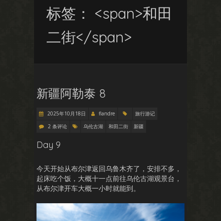
标签： <span>和田
二街</span>
新疆阿勒泰 8
2025年10月18日
flandre
旅行游记
2 条评论
乌伦古湖
和田二街
新疆
Day 9
今天开始从布尔津返回乌鲁木齐了，安排不多，
起床吃个饭，大概十一点前往乌伦古湖观景台，
从布尔津开车大概一小时就能到。