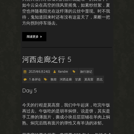
如今云朵在高空的强风里摇曳，如素纱丝絮，夏
空也伴随着阳光在这纤薄的云丝中显现。时不我
待，鬼知道回来时还有没有这蓝天了，果断一把
方向拐到停车场去。
阅读更多
河西走廊之行 5
2025年6月24日
flandre
旅行游记
1 条评论
敦煌
河西走廊
甘肃
莫高窟
西北
Day 5
今天的行程是莫高窟，我们中午起床，吃完午饭
再过去。午饭吃的是胡羊焖饼。说是饼，其实是
手工擀的薄面片，撕成小块后层层铺在羊肉上焖
熟。焖完后既有面片的弹性又有羊汤的浓郁。