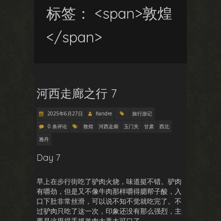
标签： <span>敦煌
</span>
河西走廊之行 7
2025年6月27日
flandre
旅行游记
0 条评论
敦煌
河西走廊
玉门关
甘肃
西北
雅丹
Day 7
早上在步行街吃了驴肉火烧，味道挺不错。驴肉
有嚼劲，但是又不像牛肉那样嚼得腮帮子酸，入
口下肚非常丝滑，可以说不知不觉就吃完了。不
过驴肉只吃了这一次，印象还没有那么强烈，主
要是这里得手抓羊肉太香太可口了。