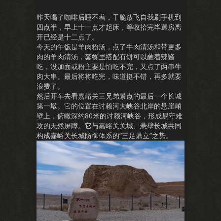
昨天喝了咖啡后睡不着，干脆放飞自我刷手机到
四点半，早上十一点才起床，等收拾完毕退房离
开已经是十二点了。
今天的午饭是羊肉粉汤，点了牛肉清汤和带更多
肉的羊肉清汤，套餐里搭配有饼可以蘸着辣酱
吃，没加面或粉主要是怕吃不完，又点了两串牛
肉大串。最后将将吃完，味道挺不错，再多就要
浪费了。
然后开车去看嘉峪关三兄弟景点的最后一个长城
第一墩。它的位置在讨赖河大峡谷北岸的悬崖峭
壁上，俯瞰深约80米的讨赖河峡谷，形成易守难
攻的天然屏障。它与嘉峪关关城、悬壁长城共同
构成嘉峪关长城防御体系的”三足鼎立”之势。