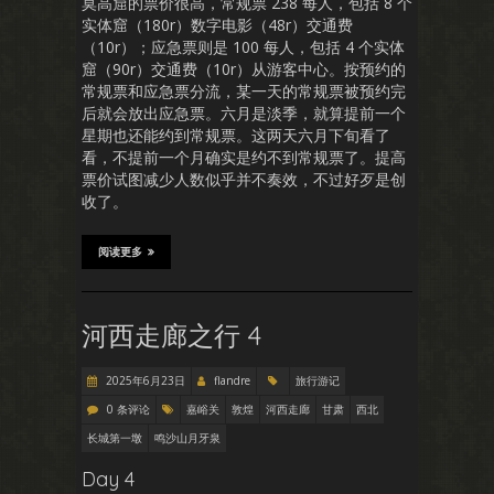
莫高窟的票价很高，常规票 238 每人，包括 8 个
实体窟（180r）数字电影（48r）交通费
（10r）；应急票则是 100 每人，包括 4 个实体
窟（90r）交通费（10r）从游客中心。按预约的
常规票和应急票分流，某一天的常规票被预约完
后就会放出应急票。六月是淡季，就算提前一个
星期也还能约到常规票。这两天六月下旬看了
看，不提前一个月确实是约不到常规票了。提高
票价试图减少人数似乎并不奏效，不过好歹是创
收了。
阅读更多
河西走廊之行 4
2025年6月23日
flandre
旅行游记
0 条评论
嘉峪关
敦煌
河西走廊
甘肃
西北
长城第一墩
鸣沙山月牙泉
Day 4