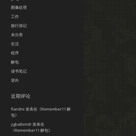
图像处理
工作
旅行游记
未分类
生活
程序
解包
读书笔记
逆向
近期评论
flandre
发表在《
Remember11 解
包
》
ygbatlxmdr
发表在
《
Remember11 解包
》