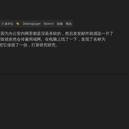
0 条评论
DesktopLayer
Ramnit
病毒
蠕虫
，因为办公室内网里都是没装杀软的，然后发发邮件就感染一片了
清除就依然会传遍局域网。在电脑上找了一下，发现了名称为
件，于是把它保留了一份，打算研究研究。