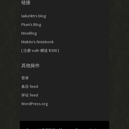
链接
laike9m’s blog
Plum’s Blog
MoeBlog
Makito’s Notebook
[ 注册 vultr 赠送 $300 ]
其他操作
登录
条目 feed
评论 feed
WordPress.org