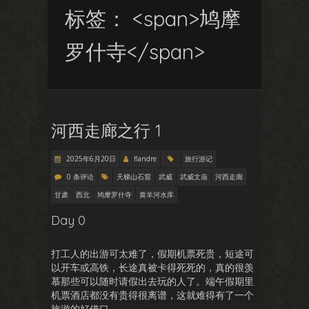
标签： <span>鸠摩
罗什寺</span>
河西走廊之行 1
2025年6月20日
flandre
旅行游记
0 条评论
天梯山石窟
武威
武威文庙
河西走廊
甘肃
西北
鸠摩罗什寺
黄羊河水库
Day 0
打工人的出游可太难了，假期机票死贵，短途可
以开车或高铁，长途真被卡得死死的，真的很羡
慕那些可以随时请假出去玩的人了。端午假期里
机票酒店都没有贵得很离谱，这就难得有了一个
旅游的好借口。