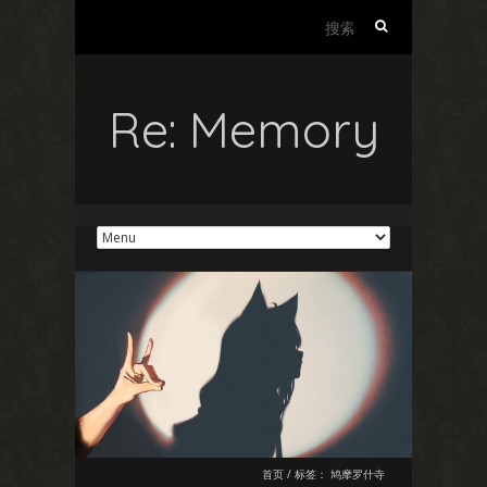
搜
索：
Re: Memory
首页
/
标签：
鸠摩罗什寺