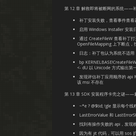
第 12 章 解救即将被断网的系统—
补丁安装失败，查看事件查看器——Win
启用 Windows Instal
通过 CreateFileW 查看补
OpenFileMapping 上
日志：补丁包认为系统不适用，查看补丁的
bp KERNELBASE!CreateFileW+0
<- dU 以 Unicode 方
发现评估补丁应用顺序的 api Ms
该 msi 不存在
第 13 章 SDK 安装程序卡壳之谜
~*e ? @$tid; !gle 显示每个线程
LastErrorValue 和 LastErr
找到有操作失败的 api，发
因为有 jit 代码，可以用 sos 