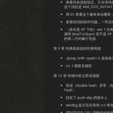
查看目标进程状态，它在等待
这个消息是 WM_DDE_INITIA
用 lm 查看这个服务来自哪
多模块间的协作问题，一环没
（原本是 XP 下的）win 7 
调用 BindToObject 而不是 X
的第二代对象打包器
第 9 章 经典阅读器的经典死锁
.dump /mfh <path> h 
!cs -l 观察关键段
第 10 章 转储分析之双误谜团
双误（double fault）
Fault）
挂在了 push ebp 的指令上
windbg 提示页目录和 cr
遇到双误后 CPU 用硬件的线