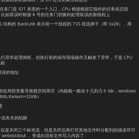
28:0) 任务门是 IDT 表里的一个入口，CPU 根据根据它指向的任务状态段
程)。比如双误时根据 8 号的任务门切换到处理双误的新线程上
SS 结构的 BackLink 表示前一个线程的 TSS 段选择子（即 0x28），用
始执行异常处理例程，但执行前的保存现场操作又触发了异常，于是 CPU
线程
错误的地址
组局部变量导致栈空间用尽（内核栈一般在十几到几十 kib，windows
4Kib,Itanium=32Kib）
迹
文件流有关的陷阱
个开发建议是关闭三个标准流，但是关闭后再打开其他文件时分配到的描述符可
ite(stdout … 变成向目标文件写入内容了