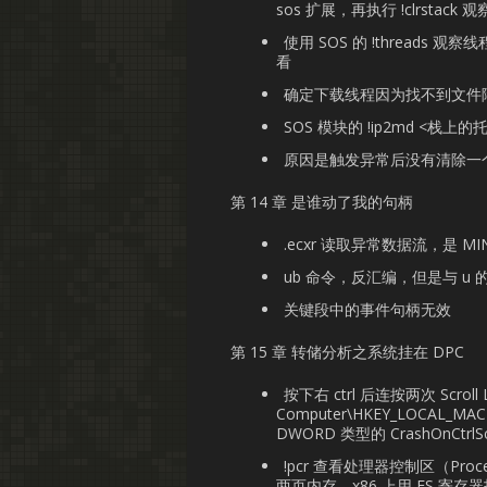
sos 扩展，再执行 !clrstac
使用 SOS 的 !threads
看
确定下载线程因为找不到文件陷入
SOS 模块的 !ip2md <
原因是触发异常后没有清除一
第 14 章 是谁动了我的句柄
.ecxr 读取异常数据流，是 MIN
ub 命令，反汇编，但是与 u
关键段中的事件句柄无效
第 15 章 转储分析之系统挂在 DPC
按下右 ctrl 后连按两次 Scroll
Computer\HKEY_LOCAL_MACHI
DWORD 类型的 CrashOnCtrlS
!pcr 查看处理器控制区（Proce
两页内存，x86 上用 FS 寄存器