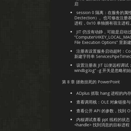
启
session 0 隔离：在服务的属
Dectection）。也可修改注
进程，0x10 单独拥有宿主进程
JIT 仍没有动静，可能是启
“Computer\HKEY_LOCAL_MAC
File Execution Options”
注册表设置服务启动超时：Computer\
新建字符串 ServicesPipeTi
设置注册表 JIT 以便远程调试："windbg
windbg.log" -g 开关是
第 8 章 拯救挂死的 PowerPoint
ADplus 抓取 hang 进程的内
查看调用栈：OLE 对象链接与嵌入
查看公开 API 的参数，找到 O
内核调试查看 ppt 线程的状态，Sky
<handle> 找到消息的目标进程