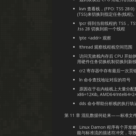
kvn 查看栈，(FPO: TSS 
(TSS)来切换到指定任务(线
!pcr 得到当前线程的 TSS，T
.tss 28 切换到前一个线程
!pte <addr> 观察
!thread 观察线程栈空间范围
访问无效栈内存后 CPU 开
用硬件任务切换机制切换到新
cr2 寄存器中存有最后一次页
ln 命令查找地址对应的符号
原因在于在内核栈上大量分配数
x86=12Kib, AMD64/Intel64=2
dds 命令帮助分析栈的执行轨
第 11 章 混乱数据何处来——标准
Linux Damon 程序有
能与标准流的描述符冲突，导致 wr