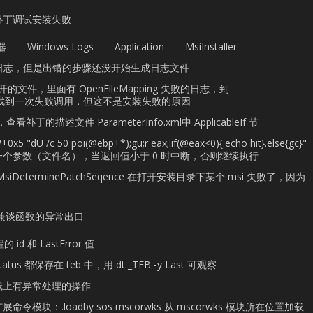
—补丁调试安装失败
dows Logs——Application——MsiInstaller
ler 安装日志，但是出错的步骤还没开始生成日志文件
丁打开的文件，里面有 OpenFileMapping 失败的日志，到
下断点，找到一次失败调用，但这不是安装失败的原因
描述文件 ParameterInfo.xml中 ApplicableIf 节
x5 "dU /c 50 poi(@ebp+*);gu;r eax;.if(@eax<0){.echo hit}.else{gc}"
式输出第一个参数（文件名），当返回值小于 0 时中断，否则继续执行
iDeterminePatchSeqence 在打开安装目录下某个 msi 失败了，因为
——兼谈函数的异常出口
的 id 和 LastError 值
orStatus 都保存在 teb 中，用 dt _TEB -y Last 可观察
现栈上有异常处理的操作
扩展命令模块：.loadby sos mscorwks 从 mscorwks 模块所在位置加载