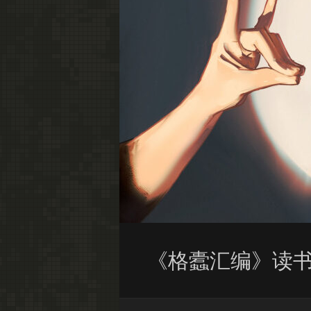
《格蠹汇编》读