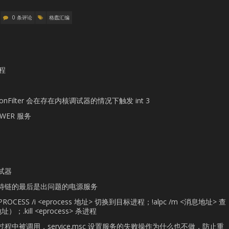
0 条评论
格蠹汇编
进程
tionFilter 会在存在内核调试器的情况下触发 int 3
ER 服务
试器
待链的最后是出问题的电源服务
PROCESS /i <eprocess 地址> 切换到目标进程；!alpc /m <消息地址> 查
.kill <eprocess> 杀进程
中被调用，service.msc 设置服务的失败操作为什么也不做，防止重