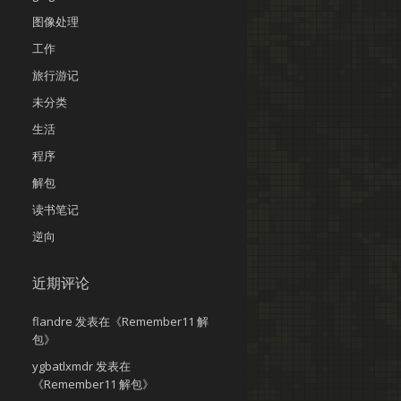
图像处理
工作
旅行游记
未分类
生活
程序
解包
读书笔记
逆向
近期评论
flandre
发表在《
Remember11 解
包
》
ygbatlxmdr
发表在
《
Remember11 解包
》