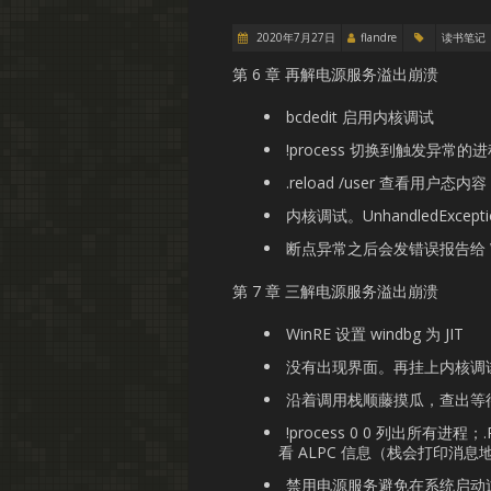
2020年7月27日
flandre
读书笔记
第 6 章 再解电源服务溢出崩溃
bcdedit 启用内核调试
!process 切换到触发异常的
.reload /user 查看用户态内容
内核调试。UnhandledExcep
断点异常之后会发错误报告给 W
第 7 章 三解电源服务溢出崩溃
WinRE 设置 windbg 为 JIT
没有出现界面。再挂上内核调
沿着调用栈顺藤摸瓜，查出等
!process 0 0 列出所有进程；.
看 ALPC 信息（栈会打印消息地址）；
禁用电源服务避免在系统启动过程