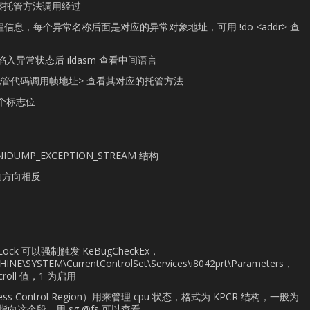
k 观察托管方法调用经过
 观察线程信息，每个异常名称后面是对应的异常对象地址，可用 !do <addr> 查
异常状态后 ildasm 查看中间语言
栈上的托管代码调用帧地址> 查看其对应的托管方法
个标志位
IDUMP_EXCEPTION_STREAM 结构
 的方向相反
 Lock 可以强制触发 KeBugCheckEx，
NE\SYSTEM\CurrentControlSet\Services\i8042prt\Parameters，
croll 值，1 为启用
ss Control Region）用来管理 cpu 状态，格式为 KPCR 结构，一般为
指向这个段，用 sg @fs 可以查看