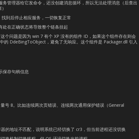
服务管理器给它发命令，还没创建消息循环，所以无法处理消息（后查出
TE）
里，找到后停止相应服务，一切恢复正常
有处在正确状态将导致整个链条挂起
没有这个问题是因为 win 7 有个 XP 没有的组件 ID，如果这个组件存在则会
P 中的 DdeBingToObject，避免了无响应。这个组件是 Packager.dll 引入
选项表示保存句柄信息
异常，向量号 8。比如连续两次页错误、连续两次通用保护错误（General
3 寄存器的地址不匹配，说明系统已经切换了 cr3，但当前进程还没切换
程切换机制切换线程，但 OS 还没切换当前进程