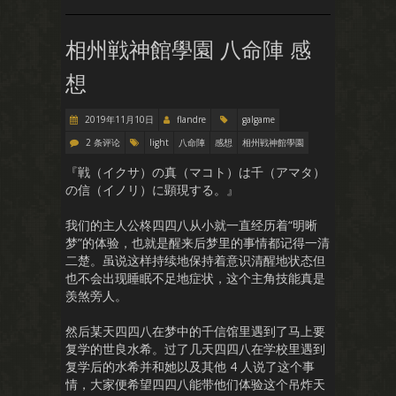
相州戦神館學園 八命陣 感
想
2019年11月10日
flandre
galgame
2 条评论
light
八命陣
感想
相州戦神館學園
『戦（イクサ）の真（マコト）は千（アマタ）
の信（イノリ）に顕現する。』
我们的主人公柊四四八从小就一直经历着“明晰
梦”的体验，也就是醒来后梦里的事情都记得一清
二楚。虽说这样持续地保持着意识清醒地状态但
也不会出现睡眠不足地症状，这个主角技能真是
羡煞旁人。
然后某天四四八在梦中的千信馆里遇到了马上要
复学的世良水希。过了几天四四八在学校里遇到
复学后的水希并和她以及其他 4 人说了这个事
情，大家便希望四四八能带他们体验这个吊炸天