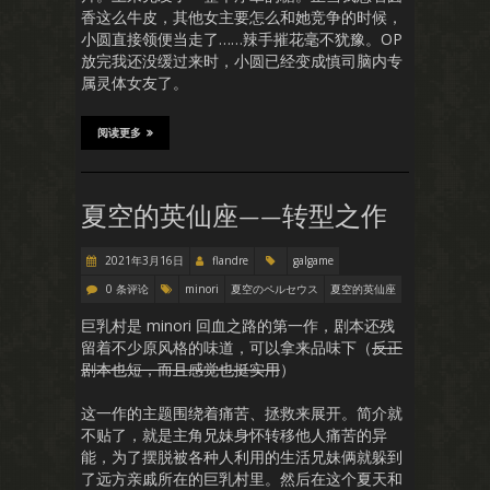
香这么牛皮，其他女主要怎么和她竞争的时候，
小圆直接领便当走了……辣手摧花毫不犹豫。OP
放完我还没缓过来时，小圆已经变成慎司脑内专
属灵体女友了。
阅读更多
夏空的英仙座——转型之作
2021年3月16日
flandre
galgame
0 条评论
minori
夏空のペルセウス
夏空的英仙座
巨乳村是 minori 回血之路的第一作，剧本还残
留着不少原风格的味道，可以拿来品味下（
反正
剧本也短，而且感觉也挺实用
）
这一作的主题围绕着痛苦、拯救来展开。简介就
不贴了，就是主角兄妹身怀转移他人痛苦的异
能，为了摆脱被各种人利用的生活兄妹俩就躲到
了远方亲戚所在的巨乳村里。然后在这个夏天和