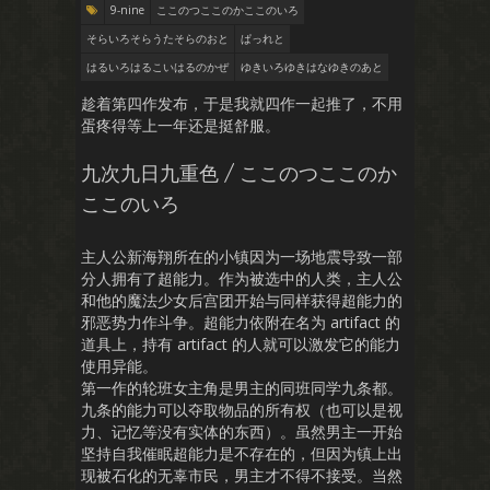
9-nine
ここのつここのかここのいろ
そらいろそらうたそらのおと
ぱっれと
はるいろはるこいはるのかぜ
ゆきいろゆきはなゆきのあと
趁着第四作发布，于是我就四作一起推了，不用
蛋疼得等上一年还是挺舒服。
九次九日九重色 / ここのつここのか
ここのいろ
主人公新海翔所在的小镇因为一场地震导致一部
分人拥有了超能力。作为被选中的人类，主人公
和他的魔法少女后宫团开始与同样获得超能力的
邪恶势力作斗争。超能力依附在名为 artifact 的
道具上，持有 artifact 的人就可以激发它的能力
使用异能。
第一作的轮班女主角是男主的同班同学九条都。
九条的能力可以夺取物品的所有权（也可以是视
力、记忆等没有实体的东西）。虽然男主一开始
坚持自我催眠超能力是不存在的，但因为镇上出
现被石化的无辜市民，男主才不得不接受。当然