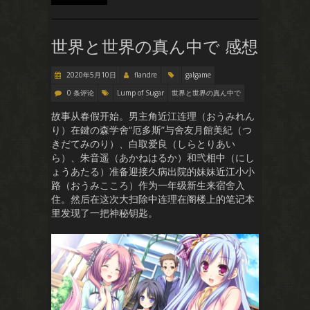
世界と世界の真ん中で 感想
2020年5月10日
flandre
galgame
0 条评论
Lump of Sugar
世界と世界の真ん中で
故事从春假开始。男主角近江连理（おうみれん
り）在鍵の森学舍“厄多斯”与舍友月館美紀（つ
きだてみのり）、白取爱良（しらとりあい
ら）、朱音遥（あかねはるか）和弐相中（にし
ょうあたる）准备迎接久病出院的妹妹近江小小
路（おうみこころ）作为一年级新生来宿舍入
住。然后在这次大扫除中连理在阁楼上的笔记本
里发现了一把神秘钥匙。