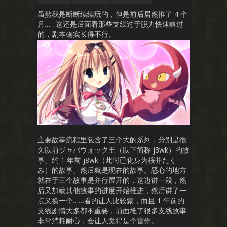
虽然我是断断续续玩的，但是前后居然推了 4 个
月……这还是后面看那些支线过于脱力快速略过
的，剧本确实长得不行。
主要故事流程里包含了三个大的系列，分别是很
久以前ジャバウォック王（以下简称 j8wk）的故
事、约 1 年前 j8wk（此时已化身为桜井たく
み）的故事、然后就是现在的故事。恶心的地方
就在于三个故事是并行展开的，这边讲一段，然
后又加载其他故事的进度开始推进，然后讲了一
点又换一个……看的让人比较蒙，而且 1 年前的
支线剧情大多都不重要，前面堆了很多支线故事
非常消耗耐心，会让人觉得是个雷作。