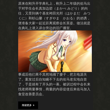
原来在刚升开学典礼上，刚升上二年级的佑马出
于对学生会长真加边碧（まかべ みどり）的向
往，又受到俩个基友袴田光邦（はかまだ みつ
くに）和杉山馨（すぎやま かおる）的劝诱，
便准备大家一起近距离观察会长英姿。做法就是
在典礼上潜入讲台旁边的旧广播室。
事成后他们果不其然地捅了篓子，把主电源关
了。案发过后自知瞒不下去的佑马老实地自首
了，于是就有了开头的一幕。被训过程中会长来
找老师商量事情，商量的内容促使后来佑马加入
食堂改善委员会。
阅读更多