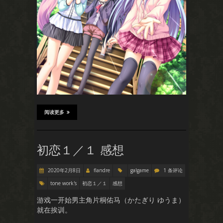
阅读更多
初恋１／１ 感想
2020年2月8日
flandre
galgame
1 条评论
tone work's
初恋１／１
感想
游戏一开始男主角片桐佑马（かたぎり ゆうま）
就在挨训。