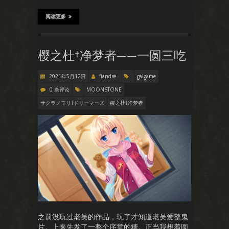
阅读更多
樱之杜†净梦者——一圆三吃
2021年5月12日
flandre
galgame
0 条评论
MOONSTONE
サクラノモリ†ドリーマーズ
樱之杜†净梦者
之前没玩过老吴的作品，玩了才知道老吴爱整鬼
片。上来先发了一整个序章的糖。正当我想着圆