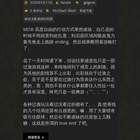
2020年5月17日
flandre
galgame
0 条评论
MinDeaD BlooD
和泉万夜
献给支配者的狂死曲
MDB 高度自由的行动方式果然难搞，自己选的
时候不明就里到处乱逛，到后面区域间吸血鬼力
量失衡走上跑路 ending。然后就果断照着攻略打
了。
花了一天时间通下来，但说结果感觉也只是一部
过激游戏这样，单纯地得到了感官上的刺激。因
为其他的剧情算不上出彩，出彩就在于过激之
处。至于是不是要在过激行为里表达什么东西之
类的，害，我也不喜欢什么事都要往人性扯一扯
才算有深度。终究只是一部爽游（￣。。￣）
各种过激玩法看过没看过的都有了。。真·悠香线
的几个结局还算有点感觉的。嘛，用了大量猎奇
吸引住眼球，然后在不断虐妹的坑里放上几颗
糖，这就是所谓的 true end 了吧。
阅读更多