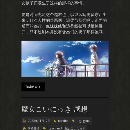
女孩子们发生了这样的那样的事情。
要是时间充足这个题材也可以继续写更多东西出
来，什么人性的善恶啊，温柔与坚强啊，正面的
反面的都行。像妹妹线和透香线都可以继续展
开，只不过剧本并没有像她们的奶子那样饱满。
阅读更多
魔女こいにっき 感想
2020年11月17日
flandre
galgame
0 条评论
qoobrand
魔女こいにっき