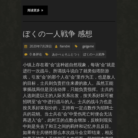
阅读更多
ぼくの一人戦争 感想
2020年7月28日
flandre
galgame
0 条评论
あかべぇそふとつぅ
ぼくの一人戦争
小镇上存在着“会”这种超自然现象，每场“会”就是
进行一次战斗。所谓战斗说白了就类似塔防游
戏，引发“会”的那个人在“会”里作为王，也是敌人
的目标，士兵则负责拦住来袭的敌人。虽然王能
掌握战局但是没法动弹，只能负责指挥。士兵的
人选则是以王的人际关系出发，按关系好坏可被
招聘至“会”中进行战斗的人。士兵的战斗力也是
按关系好坏划分的，王持有一定点数作为招聘士
兵的花销。当士兵在“会”中受伤死亡时便会无法
再进入“会”，此时王的点数会增加，反映到现实
中则是失去了和王之间的羁绊和记忆并且反目。
如果有士兵牺牲那么本次战斗会立即结束，相反