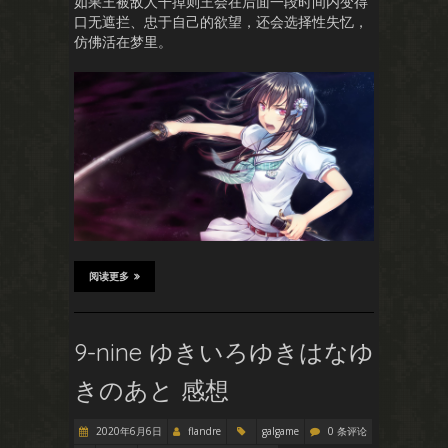
如果王被敌人干掉则王会在后面一段时间内变得
口无遮拦、忠于自己的欲望，还会选择性失忆，
仿佛活在梦里。
阅读更多
9-nine ゆきいろゆきはなゆ
きのあと 感想
2020年6月6日
flandre
galgame
0 条评论