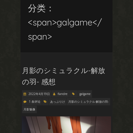
分类：
<span>galgame</
span>
月影のシミュラクル-解放
の羽- 感想
2022年4月19日
flandre
galgame
1 条评论
あっぷりけ
月影のシミュラクル-解放の羽-
月影魅像