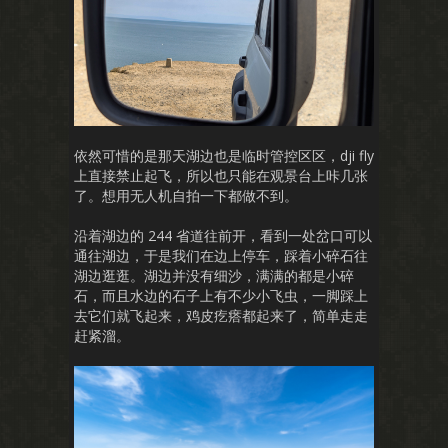
依然可惜的是那天湖边也是临时管控区区，dji fly
上直接禁止起飞，所以也只能在观景台上咔几张
了。想用无人机自拍一下都做不到。
沿着湖边的 244 省道往前开，看到一处岔口可以
通往湖边，于是我们在边上停车，踩着小碎石往
湖边逛逛。湖边并没有细沙，满满的都是小碎
石，而且水边的石子上有不少小飞虫，一脚踩上
去它们就飞起来，鸡皮疙瘩都起来了，简单走走
赶紧溜。