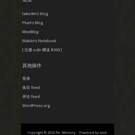
laike9m’s blog
Plum’s Blog
MoeBlog
Makito’s Notebook
[ 注册 vultr 赠送 $300 ]
其他操作
登录
条目 feed
评论 feed
WordPress.org
Copyright © 2026 Re: Memory. Powered by love.