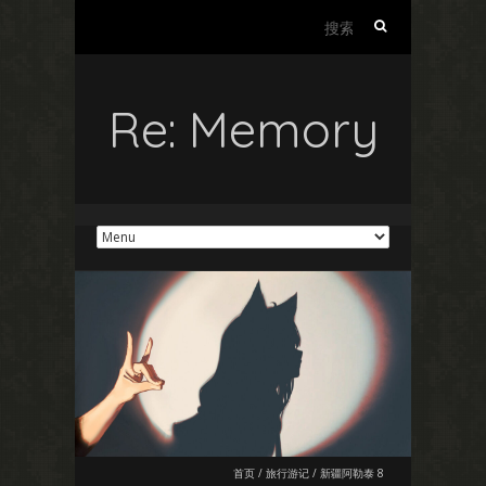
搜
索：
Re: Memory
首页
/
旅行游记
/
新疆阿勒泰 8