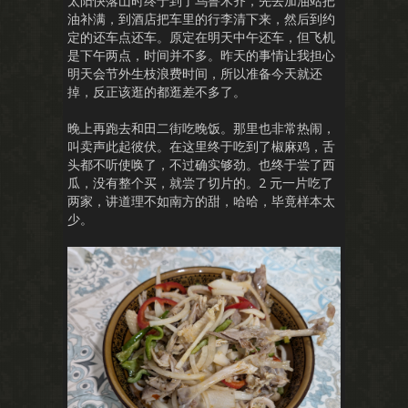
太阳快落山时终于到了乌鲁木齐，先去加油站把
油补满，到酒店把车里的行李清下来，然后到约
定的还车点还车。原定在明天中午还车，但飞机
是下午两点，时间并不多。昨天的事情让我担心
明天会节外生枝浪费时间，所以准备今天就还
掉，反正该逛的都逛差不多了。
晚上再跑去和田二街吃晚饭。那里也非常热闹，
叫卖声此起彼伏。在这里终于吃到了椒麻鸡，舌
头都不听使唤了，不过确实够劲。也终于尝了西
瓜，没有整个买，就尝了切片的。2 元一片吃了
两家，讲道理不如南方的甜，哈哈，毕竟样本太
少。