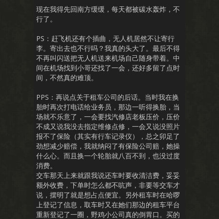
现在我得先回南方缓缓，每天都被碳水轰炸，不
行了。
PS：赶飞机还有个插曲，无人机居然不让寄行
李。寄出去也不行吗？我真的头大了。最后不得
不再叫闪送把无人机送来机场自己随身带着。中
间在机场找到小哥还找了一会，还好多留了点时
间，不然真的难顶。
PPS：再说点关于租车公司的后话。当时我在换
胎时再次打电话给业务员，那边一听得换胎，当
场就不乐意了，一会要找汽修店老板压价，压价
不成又说我没去指定维修点修，一会又说没照片
报不了保险（其实有行车记录仪），总之卯足了
劲想减少赔偿，我就纳闷了有保险公司赔，她操
什么心。而且换一个轮胎就八百不到，也没过度
消费。
交车那天上来就跟我说还车时要收清洁费，妥妥
额外收费，下单时怎么都不吭声，非要等交车才
说，摆明了就是想占点便宜。另外租车时在哈啰
上登记了信息，取车时又在她们那边的租车平台
重新登记了一圈，野鸡小公司真的倒胃口。买的