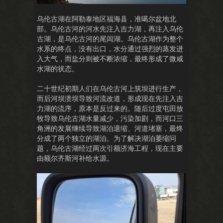
乌伦古湖在阿勒泰地区福海县，准噶尔盆地北
部。乌伦古河的河水先注入吉力湖，再注入乌伦
古湖，是乌伦古河的尾闾湖。乌伦古湖作为整个
水系的终点，没有出口，水分通过强烈的蒸发进
入大气，而盐分则被不断浓缩，最终形成了微咸
水湖的状态。
二十世纪初期人们在乌伦古河上筑坝进行生产，
而后河坝溃坝导致河流改道，形成现在先注入吉
力湖的流序，原本是反过来的。随后过度屯田放
牧导致乌伦古湖水量减少，污染加剧，而河口三
角洲的发展继续导致湖泊退缩、河道堵塞，最终
分成了两个独立的湖泊。为了解决湖泊萎缩问
题，乌伦古湖经过两次引额济海工程，现在主要
由额尔齐斯河补给水源。