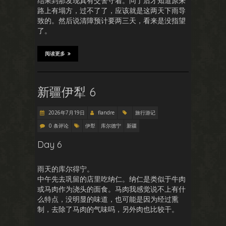
结果到那发现真有交警守着。问了后才知道原来
路上有塌方，过不了了，应该就是这两天下雨导
致的。然后说清障预计要两三天，看来是没指望
了。
阅读更多
新疆伊犁 6
2026年7月19日
flandre
旅行游记
0 条评论
伊犁
库尔德宁
新疆
Day 6
雨天的库尔得宁。
中午先去巩留的店里吃纳仁。纳仁是类似于牛肉
或马肉作为浇头的面食。马肉我感觉说不上有什
么特点，没明显的味道，也可能是因为经过熏
制，去除了马肉的气味吗，另外肉也比较干。