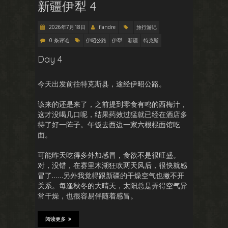
新疆伊犁 4
2026年7月18日
flandre
旅行游记
0 条评论
伊昭公路
伊犁
新疆
特克斯
Day 4
今天出发前往特克斯县，途经伊昭公路。
该来的还是来了，之前提到零食有鸣的西梅汁，
这才没喝几口呢，结果药效过猛就已经在酒店多
待了好一阵子。午饭去西边一家六根棍面馆吃
面。
可能昨天吃得多外加感冒，食欲不是很旺盛。
对，没错，在赛里木湖狂吹两天风后，很快就感
冒了……另外我觉得跟新疆的干燥空气也撇不开
关系。每逢秋冬的大晴天，太阳总是弄得空气异
常干燥，也很容易伴随着感冒。
阅读更多