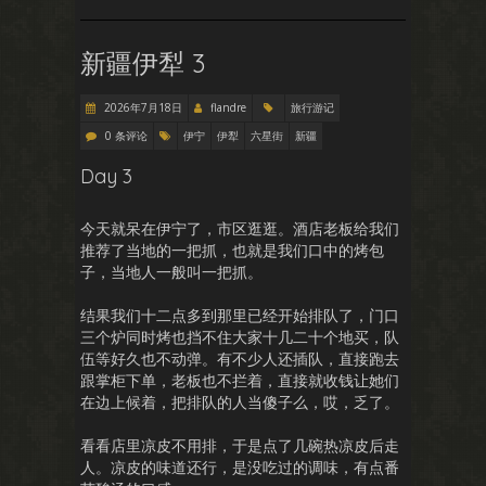
新疆伊犁 3
2026年7月18日
flandre
旅行游记
0 条评论
伊宁
伊犁
六星街
新疆
Day 3
今天就呆在伊宁了，市区逛逛。酒店老板给我们
推荐了当地的一把抓，也就是我们口中的烤包
子，当地人一般叫一把抓。
结果我们十二点多到那里已经开始排队了，门口
三个炉同时烤也挡不住大家十几二十个地买，队
伍等好久也不动弹。有不少人还插队，直接跑去
跟掌柜下单，老板也不拦着，直接就收钱让她们
在边上候着，把排队的人当傻子么，哎，乏了。
看看店里凉皮不用排，于是点了几碗热凉皮后走
人。凉皮的味道还行，是没吃过的调味，有点番