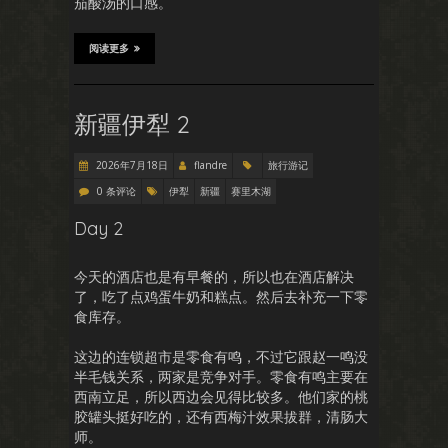
茄酸汤的口感。
阅读更多
新疆伊犁 2
2026年7月18日
flandre
旅行游记
0 条评论
伊犁
新疆
赛里木湖
Day 2
今天的酒店也是有早餐的，所以也在酒店解决
了，吃了点鸡蛋牛奶和糕点。然后去补充一下零
食库存。
这边的连锁超市是零食有鸣，不过它跟赵一鸣没
半毛钱关系，两家是竞争对手。零食有鸣主要在
西南立足，所以西边会见得比较多。他们家的桃
胶罐头挺好吃的，还有西梅汁效果拔群，清肠大
师。