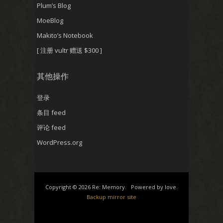
Plum’s Blog
MoeBlog
Makito’s Notebook
[ 注册 vultr 赠送 $300 ]
其他操作
登录
条目 feed
评论 feed
WordPress.org
Copyright © 2026 Re: Memory. Powered by love.
Backup mirror site