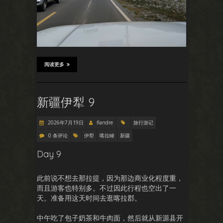
阅读更多
新疆伊犁 9
2026年7月19日
flandre
旅行游记
0 条评论
伊犁
喀拉峻
新疆
Day 9
此前说不想去那拉提，因为那边商业化程度重，
而且游客也特别多。不过因此行程也空出了一
天。准备用这天时间去逛喀拉郡。
中午吃了包子奶茶和牛肉面，然后就从新源县开