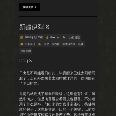
阅读更多
新疆伊犁 8
2026年7月19日
flandre
旅行游记
0 条评论
伊犁
唐布拉
孟克特古道
新疆
百里画廊
Day 8
日出是不可能看日出的，毕竟醒来已经太阳晒屁
股了，走到外面晒着太阳时暖洋洋的，仿佛回到
了冬日时光。
退房后就近找了早餐店吃饭，这里也有油饼，虽
然牛肉少，但是肉香混合着饼皮也很香。不知道
用了什么原料，煎出来的饼皮非常蓬松，彷佛薄
款的包子，这也是容易下口的一个关键，以前吃
到的油饼饼皮松软度还是差了些。这还有韭菜鸡