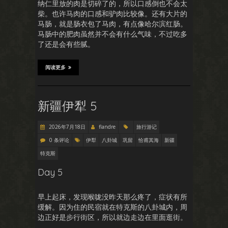
纳仁里放的肉是切碎了的，所以口感倒也不会太
柴。也许马肉的口感和驴肉比较像。还有大片的
马肠，就是肠衣包了马肉，有点像哈尔滨红肠。
马肠中的肥肉虽然并不会有什么气味，不过吃多
了还是会有些腻。
阅读更多
新疆伊犁 5
2026年7月18日
flandre
旅行游记
0 条评论
伊犁
八卦城
巩留
恰甫其海
新疆
特克斯
Day 5
早上起床，发现喉咙没昨天那么疼了，症状有所
缓解。因为住的民宿就在特克斯的八卦城内，周
边正好是步行街区，所以就边走边在里面逛街。