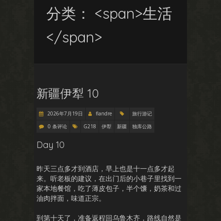
分类： <span>生活
</span>
新疆伊犁 10
2026年7月19日
flandre
旅行游记
0 条评论
G218
伊犁
新疆
独库公路
Day 10
昨天三点多才到酒店，早上也是十一点多才起
来。听老板的建议，在出门后的小巷子里找到一
家本地餐馆，吃了薄皮包子，半个馕，奶茶和过
油肉拌面，味道正宗。
到第十天了，准备返程回乌鲁木齐，路线自然是