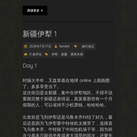
阅读更多
新疆伊犁 1
2026年7月17日
flandre
旅行游记
0 条评论
伊犁
新疆
赛里木湖
Day 1
时隔大半年，又盘算着在地球 online 上跑跑图
了。多多享受当下。
这次依旧是去新疆，集中在伊犁地区。不得不说
要跑完整个新疆还差得远，真羡慕那些有一个月
假期的人，可以省掉不少机票钱，哈哈哈哈。
出发前是飞到伊犁还是乌鲁木齐纠结了好久，最
后还是因为飞伊犁要中转候机太痛苦了，选择直
飞乌鲁木齐。中转除了中间也机场干等，因为班
次少基本只能选半夜或者大清早的班次，还要先