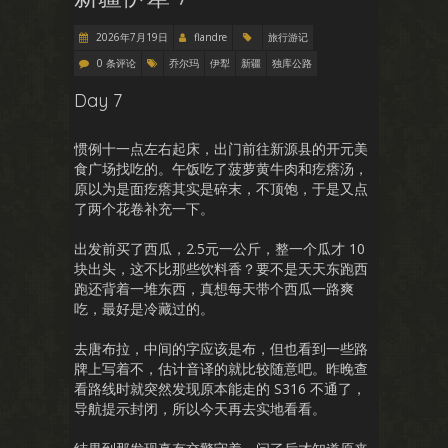
2026年7月19日
flandre
旅行游记
0 条评论
乔尔玛
伊犁
新疆
独库公路
Day 7
惯例十一点左右起床，出门前往新源县的开元美
食广场找吃的。午饭吃了菠萝黄牛肉和疙瘩汤，
原以为是面疙瘩其实是碎末，不顶饱，于是又点
了两个花卷补充一下。
出发前买了西瓜，2.5元一公斤，整一个瓜才 10
块出头，这不比那些饮料香？要不是天天东跑西
跑还背着一堆东西，真想每天带个西瓜一路爽
吃，最好是冷藏过的。
去唐布拉，中间的字应该是布，但也看到一些路
牌上写着不，估计音译的就比较随意吧。昨晚查
看路线时就突然发现原本能走的 S316 不通了，
导航提示封闭，所以今天再去实地看看。