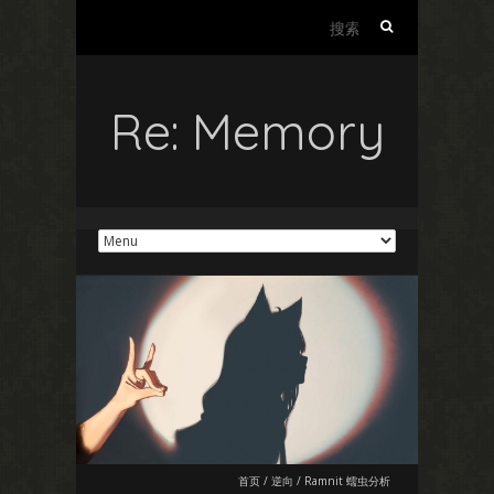
搜
索：
Re: Memory
首页
/
逆向
/
Ramnit 蠕虫分析