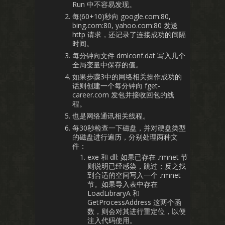
Run 中不容易发现。
每(60+10)秒向 google.com:80,
bing.com:80, yahoo.com:80 发送
http 请求，还记录了连接成功的间隔
时间。
每分钟向文件 dmlconf.dat 写入几个
全局变量中保存的值。
如果步骤3中的网络相关操作成功的
话则创建一个每分钟向 fget-
career.com 发包并接收回包的线
程。
也是网络通讯相关线程。
每30秒检查一下磁盘，并对硬盘类型
的磁盘进行遍历，分别处理两种文
件：
exe 和 dll: 如果已存在 .rmnet 节
则说明已经感染，跳过；反之找
到合适的空间写入一个 .rmnet
节。如果导入表中存在
LoadLibraryA 和
GetProcessAddress 这两个函
数，则会对其进行重定位，以便
注入代码使用。