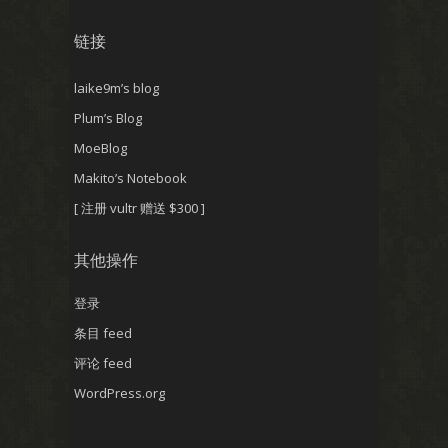
链接
laike9m’s blog
Plum’s Blog
MoeBlog
Makito’s Notebook
[ 注册 vultr 赠送 $300 ]
其他操作
登录
条目 feed
评论 feed
WordPress.org