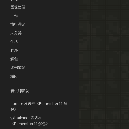
图像处理
工作
旅行游记
未分类
生活
程序
解包
读书笔记
逆向
近期评论
flandre
发表在《
Remember11 解
包
》
ygbatlxmdr
发表在
《
Remember11 解包
》