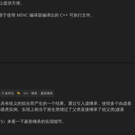
分析上提供方便。
于使用 MSVC 编译器编译出的 C++ 可执行文件。
0 条评论
c++
继承
菱形继承
决具有歧义的组合而产生的一个结果。通过引入虚继承，使得多个由虚基
基类实例。实现上相当于派生类绕过了父类直接继承了祖父类(虚基
2015）来看一下菱形继承的实现细节。