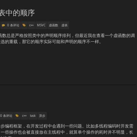
在虚表中的顺序
0 条评论
c++
MSVC
虚函数
虚表
的虚函数总是严格按照类中的声明顺序排列，但最近我在查看一个虚函数的调
候选的重载，那它的顺序实际可能和声明的顺序不一样。
0 条评论
c++
task
异步
异步编程框架，在开发过程中会遇到一些问题。比如多线程编码时开发需
。一些操作也会被直接放在主线程中，就算单个操作的耗时并不明显，长