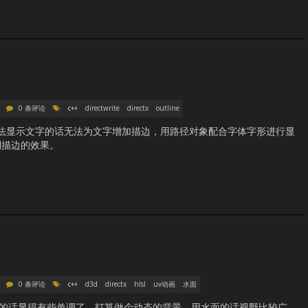
0 条评论
c++
directwrite
directx
outline
awText 方法显示文字的话无法为文字增加描边，用路径对象配合字体字形进行显
到描边的效果。
0 条评论
c++
d3d
directx
hlsl
uv动画
水面
图片的话显得有些单调了，打算做个动态的背景。用水面的话视野比较广