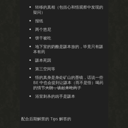
转移的真相（包括心和悟观察中发现的
疑问）
报纸
两个悠尼
饼干被吃
地下室的奶酪是鼷本放的，毕竟只有鼷
本有药
鼷本死因
第三空间等
悟的真身是身处矿山的墨镜，话说一些
BE 中也会提到让鼷本（而不是悟）喝药
的情节
大朗，该起来吃药了
浴室刺杀的凶手是鼷本
配合后期解禁的 Tips 解答的