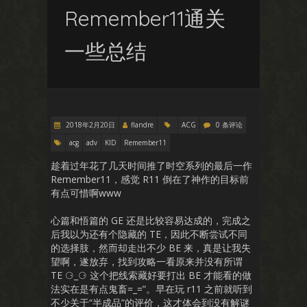
Remember11通关
一些总结
2018年2月20日
flandre
ACG
0 条评论
acg
adv
KID
Remember11
趁着过年花了几天时间推了时空系列的最后一作
Remember11，感觉 R11 倒在了神作的目标前
有点可惜啊www
心篇和悟篇的 GE 还是比较容易达成的，完成之
后我以为还有个隐藏的 TE，因此不断尝试不同
的选择肢，然而却走出不少 BE 来，真是让我失
望啊，遂放弃，找到攻略一看原来并没有所谓
TE ⚆_⚆ 这个把线索藏好要打出 BE 才能看的做
法实在是有点鬼畜=_=”。早在玩 r11 之前就听到
不少关于“半成品”的评价，这才体会到没有解谜