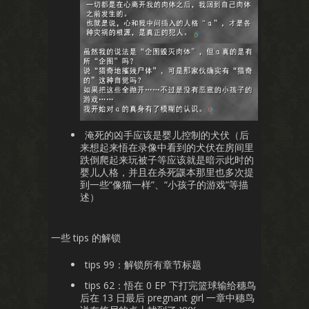
淹死的凶手应该是婴儿控制的犬伏（后
来想起来悟在录像中看到的犬伏在房间里
跌倒爬起来玩被子等应该就是暗示此时的
婴儿人格，并且在杀死鼷本那里也多次提
到一些“像猫一样”、“小孩子的游戏”等描
述）
一些 tips 的解锁
tips 99：解锁所有章节标题
tips 62：悟在 0 EP 下打完篮球输给穗鸟
后在 13 日最后 pregnant girl 一章中穗鸟