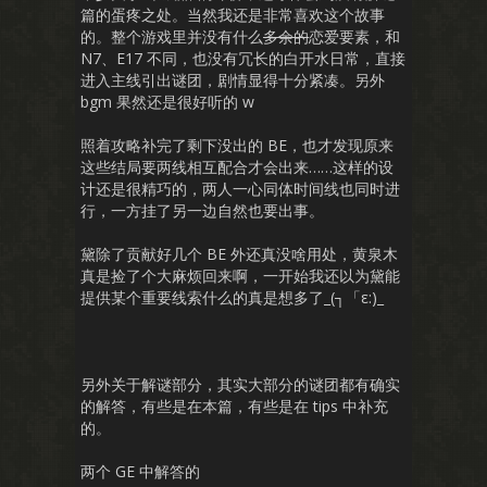
篇的蛋疼之处。当然我还是非常喜欢这个故事
的。整个游戏里并没有什么
多余的
恋爱要素，和
N7、E17 不同，也没有冗长的白开水日常，直接
进入主线引出谜团，剧情显得十分紧凑。另外
bgm 果然还是很好听的 w
照着攻略补完了剩下没出的 BE，也才发现原来
这些结局要两线相互配合才会出来……这样的设
计还是很精巧的，两人一心同体时间线也同时进
行，一方挂了另一边自然也要出事。
黛除了贡献好几个 BE 外还真没啥用处，黄泉木
真是捡了个大麻烦回来啊，一开始我还以为黛能
提供某个重要线索什么的真是想多了_(┐「ε:)_
另外关于解谜部分，其实大部分的谜团都有确实
的解答，有些是在本篇，有些是在 tips 中补充
的。
两个 GE 中解答的