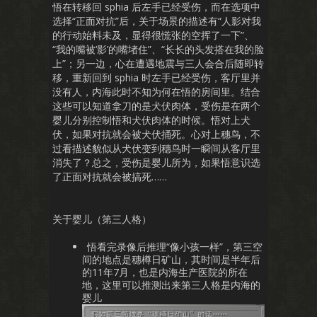
悟在转移回 sphia 后左手已经受伤，而在选项中
选择“正面对抗”后，关于场景的描述有“人影对我
的行动始料未及，显得很慌张的空挥了一下”、
“我的嘴被‘影’的嘴堵住”、“长长的头发搭在我的脸
上”；另一边，心在遭遇地震与三人会合后随即转
移，重新回到 sphia 时左手已经受伤，客厅里并
没有人，内海此时不知为何在悟的房间里。结合
这些可以知道拿刀的是犬伏肉体，受伤是在两个
婴儿分别控制悟和犬伏肉体的时候。悟对上犬
伏，如果对抗就会被犬伏捅死。心对上穗鸟，不
过看描述貌似从犬伏变到穗鸟时一瞬间从客厅里
消失了？总之，受伤是婴儿所为，如果悟意识选
了正面对抗就会被搞死……
关于婴儿（第三人格）
悟看完录像后推理“像小孩一样”，第三空
间的地点是穗樽日矿山，其时间是半年后
的11年7月，也是内海生产医院的所在
地，这里可以推测出来第三人格是内海的
婴儿