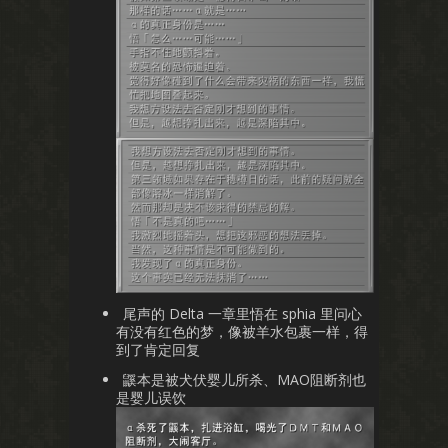
尾声的 Delta 一章里悟在 sphia 里问心
有没有红色的梦，像被羊水包裹一样，得
到了肯定回复
鼷本是被犬伏婴儿所杀、MAO阻断剂也
是婴儿误饮