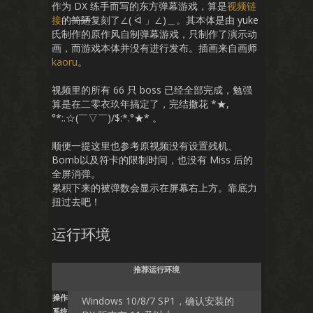
作为 DX 练手而写的东方弹幕游戏，算是
视频链
接
的
简陋
复刻了∠( ᐛ 」∠)＿。其本体是由 yuke
氏制作的原作风自制弹幕游戏，只制作了演示动
画，而游戏本体并没有进行发布。插画来自画师
kaoru
。
视频里的所有 66 只 boss 已经全部完成，勉强
算是在二零衣玖年搞定了，完结撒花 *★,
°*:.☆(￣▽￣)/$:*.°★* 。
顺便一提这里也参考原视频没有设置残机、
Bomb以及符卡的限制时间，也没有 Miss 后的
全屏消弹。
累积下来的被弹数会显示在屏幕右上方。靠底力
扭过去吧！
运行环境
推荐运行环境
操作
Windows 10/8/7 SP1，确认安装的
系统