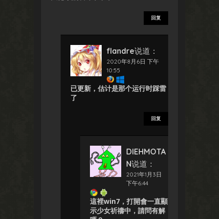
回复
flandre
说道：
2020年8月6日 下午
10:55
已更新，估计是那个运行时踩雷
了
回复
DIEHMOTA
N
说道：
2021年1月3日
下午6:44
這裡win7，打開會一直顯
示少女祈禱中，請問有解