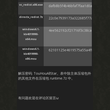
vc_redist.x86.exe
dafb8b5f4b46bfaf7faa1d0ad05211f5
directx_redist.7z
22c0e7939173a322685f77a766fffd85
windows6.1-
4ee562192cf21716f3c38cac3c2b17ef
kb4019990-
x64.msu
windows6.1-
62101125e4619575a55a4ff63d049de
kb4019990-
x86.msu
解压密码: TouHouAllStar。表中除主体压缩包外
的其他文件在压缩包 runtime.7z 中。
有问题欢迎在评论区留言ω