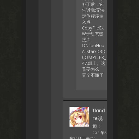
补丁后，它
告诉我:无法
定位程序输
入点
CopyFileEx
W于动态链
接库
D:\TouHou
AllStar\D3D
COMPILER_
47.dll上。这
又要怎么
弄？不懂了
fland
re
说
道：
2021年6
月28日 下午7:15