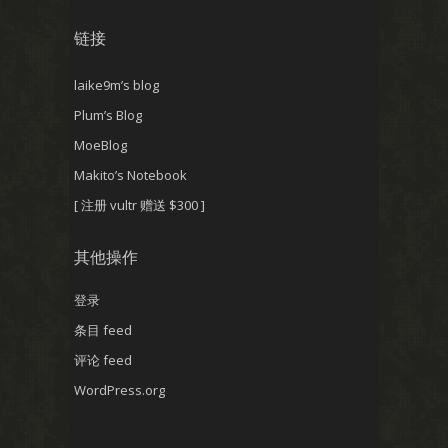
链接
laike9m’s blog
Plum’s Blog
MoeBlog
Makito’s Notebook
[ 注册 vultr 赠送 $300 ]
其他操作
登录
条目 feed
评论 feed
WordPress.org