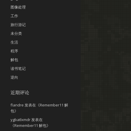
图像处理
工作
旅行游记
未分类
生活
程序
解包
读书笔记
逆向
近期评论
flandre
发表在《
Remember11 解
包
》
ygbatlxmdr
发表在
《
Remember11 解包
》