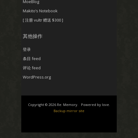
MoeBlog
Makito’s Notebook
[ 注册 vultr 赠送 $300 ]
其他操作
登录
条目 feed
评论 feed
WordPress.org
Copyright © 2026 Re: Memory. Powered by love.
Backup mirror site