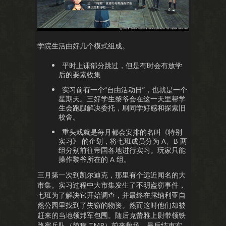
学院生活由好几个模式组成。
平时上课部分跳过，但是有时会有放学
后的要素收集
实习前有一个“自由活动日”，也就是一个
星期天。三好学生黎爷会在这一天里帮学
生会跑腿解决委托，刷同学好感和探索旧
校舍。
重头戏就是每月都会安排的名叫《特别
实习》 的企划，将七班成员分为 A、B 两
组分别前往帝国各地进行实习。玩家只能
操作黎爷所在的 A 组。
三月第一次到凯尔迪克，那里有个远近闻名的大
市集。实习过程中大市集发生了不明盗窃事件，
七班为了解决它开始调查，并最终在露纳利亚自
然公园里找到了失窃的物资。然而这时他们却被
赶来的当地领邦军包围。随后克蕾雅上尉带领铁
路宪兵队（简称 TMP）前来救场，最后结束实