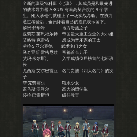
全新的班级特科班《七班》，其成员是和最先进
的战术导力器 ARCUS 有着高契合度的 9 个学
生。刚入学他们就碰上了一场实战考验。在协力
通过考验后，全员怀着自己的抱负表示留下。
黎恩·舒华泽 地方贵族之子
亚莉莎·莱恩福尔特 帝国最大重工企业的大小姐
艾略特·克雷格 想成为音乐家的正太
劳拉·S·亚尔赛德 武术名门之女
马奇亚斯·雷格尼兹 帝都首长儿子
艾玛·米尔斯汀 入学成绩位居榜首的七班班
长
尤西斯·艾尔巴雷亚 名门贵族《四大名门》的次
子
菲·克劳赛尔 猫系少女
盖乌斯·沃泽尔 高大的留学生
莎拉·巴雷斯坦 级任教官